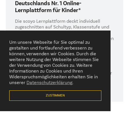
Deutschlands Nr. 1 Online-
Lernplattform für Kinder*
Die scoyo Lernplattform deckt individuell
zugeschnitten auf Schultyp, Klassenstufe und
Bundesland den relevanten Schulstoff für die
Klassen 1 bis 7 ab. In altersgerecht angepassten
Um unsere Webseite für Sie optimal zu
Lernumgebungen können Kinder der Klasse 1
gestalten und fortlaufend verbessern zu
bis 4 in den Schulstoff der Fächer Mathe,
können, verwenden wir Cookies. Durch die
Deutsch und Englisch eintauchen. Für die
weitere Nutzung der Webseite stimmen Sie
Klassen 5 bis 7 gibt es die Fächer Mathe,
der Verwendung von Cookies zu. Weitere
Deutsch, Englisch, Physik, Chemie, Kunst und
Informationen zu Cookies und Ihren
Biologie sowie spezielle Übungen und Tests für
Widerspruchsmöglichkeiten erhalten Sie in
die gezielte Prüfungsvorbereitung.
unserer
Datenschutzerklärung
5 Tage kostenlos testen!
ZUSTIMMEN
Am Ende steht echter Lernerfolg! Denn aus der
Lerntheorie geht eindeutig hervor, dass wir uns eher