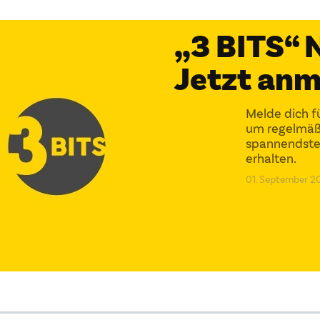
„3 BITS“
Jetzt anm
Melde dich f
um regelmäßi
spannendsten
erhalten.
01. September 2