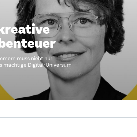
kreative
benteuer
immern muss nicht nur
as mächtige Digital-Universum