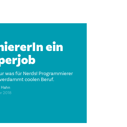
ererIn ein
perjob
r was für Nerds! Programmierer
 verdammt coolen Beruf.
 Hahn
er 2018