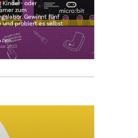
 Kinder- oder
immer zum
gslabor. Gewinnt fünf
 und probiert es selbst
a Zahn
ruar 2023