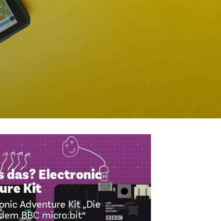
s das? Electronic
ure Kit
onic Adventure Kit „Die
 dem BBC micro:bit“