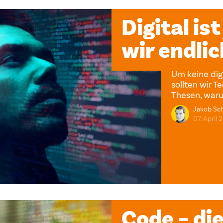
Digital ist
wir endlic
Um keine dig
sollten wir T
Thesen, war
Jakob Sch
07. April 
Code – di