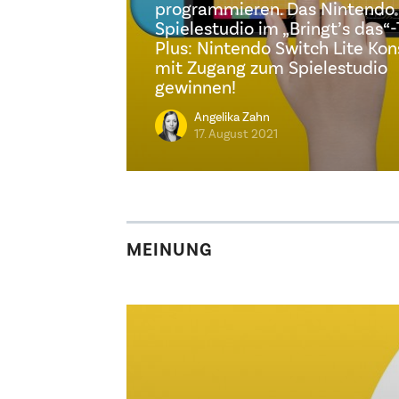
programmieren. Das Nintendo
Spielestudio im „Bringt’s das“-
Plus: Nintendo Switch Lite Kon
mit Zugang zum Spielestudio
gewinnen!
Angelika Zahn
17. August 2021
MEINUNG