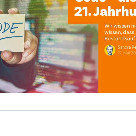
21. Jahrh
Wir wissen ni
wissen, dass s
Bestandsau
Sandra R
12. Mai 2