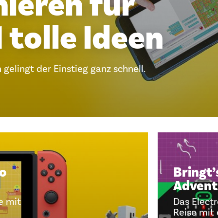
ieren für
1 tolle Ideen
gelingt der Einstieg ganz schnell.
o
Bringt’
Advent
e mit
Das Electr
Reise mit