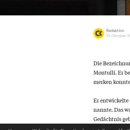
Redaktion
13. Oktober 
Die Bezeichnu
Montulli. Er b
merken konnten
Er entwickelte 
nannte. Das wa
Gedächtnis geb