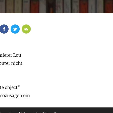
ierer Lou
puter nicht
te object“
 sozusagen ein