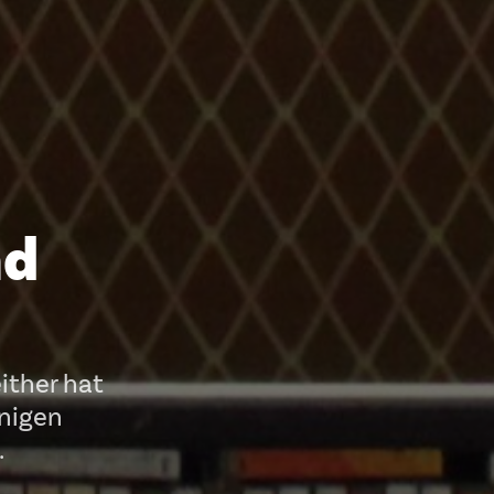
nd
ither hat
enigen
.