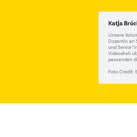
Katja Bröc
Unsere Kolu
Dozentin an S
und Senior*i
Videodreh üb
passenden di
Foto Credit: