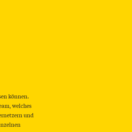
sen können.
eam, welches
ernetzern und
inzelnen