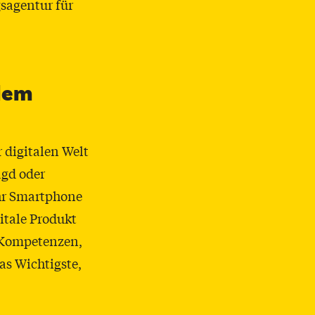
gsagentur für
lem
 digitalen Welt
agd oder
ihr Smartphone
itale Produkt
 Kompetenzen,
as Wichtigste,