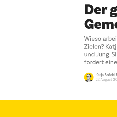
Der g
Geme
Wieso arbei
Zielen? Katj
und Jung. S
fordert ein
Katja Bröckl-
27. August 2