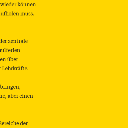
r wieder können
aufholen muss.
der zentrale
hulferien
gen über
 Lehrkräfte.
 bringen,
äne, aber einen
Bereiche der