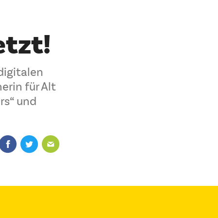
tzt!
digitalen
erin für Alt
rs“ und