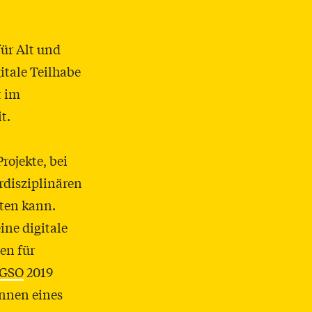
für Alt und
itale Teilhabe
t im
t.
rojekte, bei
rdisziplinären
ten kann.
eine digitale
en für
GSO
2019
innen eines