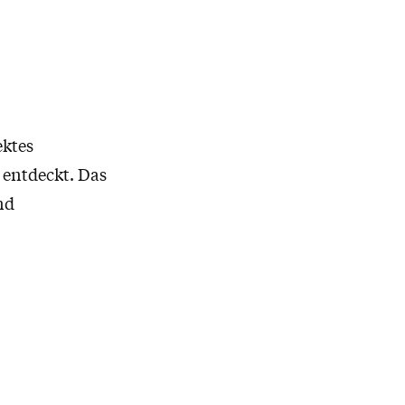
ektes
 entdeckt. Das
nd