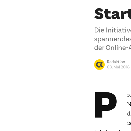
Star
Die Initiati
spannendes,
der Online
Redaktion
03. Mai 2018
P
r
N
d
i