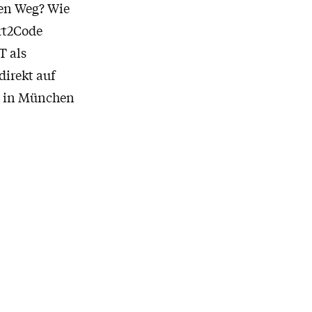
den Weg? Wie
art2Code
T als
direkt auf
s in München