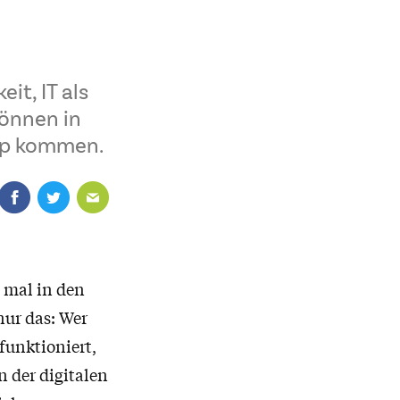
it, IT als
können in
op kommen.
t mal in den
nur das: Wer
funktioniert,
n der digitalen