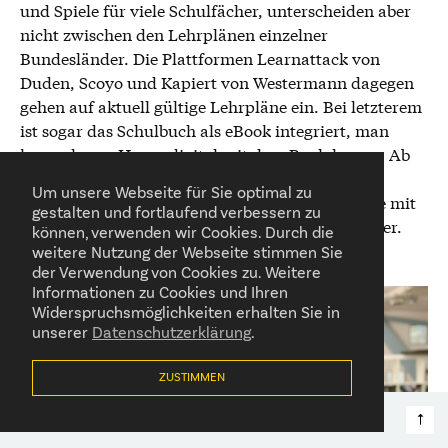
und Spiele für viele Schulfächer, unterscheiden aber
nicht zwischen den Lehrplänen einzelner
Bundesländer. Die Plattformen Learnattack von
Duden, Scoyo und Kapiert von Westermann dagegen
gehen auf aktuell gültige Lehrpläne ein. Bei letzterem
ist sogar das Schulbuch als eBook integriert, man
kann also zu Hause digital mit dem Buch lernen. Ab
etwa sieben Euro pro Monat können Eltern ihre
Um unsere Webseite für Sie optimal zu
Kinder auf den Plattformen anmelden. Angebote mit
gestalten und fortlaufend verbessern zu
Eins-zu-Eins-Betreuung sind dabei deutlich teurer.
können, verwenden wir Cookies. Durch die
weitere Nutzung der Webseite stimmen Sie
der Verwendung von Cookies zu. Weitere
Informationen zu Cookies und Ihren
Widerspruchsmöglichkeiten erhalten Sie in
unserer
Datenschutzerklärung
ZUSTIMMEN
Themen